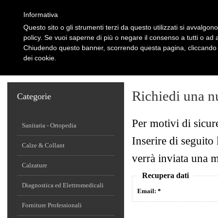
Informativa
Questo sito o gli strumenti terzi da questo utilizzati si avvalgono
policy. Se vuoi saperne di più o negare il consenso a tutti o ad 
Chiudendo questo banner, scorrendo questa pagina, cliccando s
dei cookie.
HOME
CHI SIAMO
PARTNERS
AREA CLIENTI
OFFERTE
CON
Richiedi una 
Categorie
Per motivi di sicu
Sanitaria - Ortopedia
Inserire di seguito 
Calze & Collant
verrà inviata una 
Calzature
Recupera dati
Diagnostica ed Elettromedicali
Email: *
Forniture Professionali