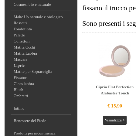
Cosmesi bio e naturale
fissano il trucco pe
Make Up naturale e biologico
Sono presenti i seg
Rossetti
Fondotinta
Palette
Correttori
Matita Occhi
Matita Labbra
Mascara
Ciprie
Matite per Sopracciglia
Fissatori
Gloss labbra
Cipria Flat Perfection
Blush
Alabaster Touch
Ombretti
€ 15,90
Intimo
Visualizza >
Benessere del Piede
Prodotti per incontinenza