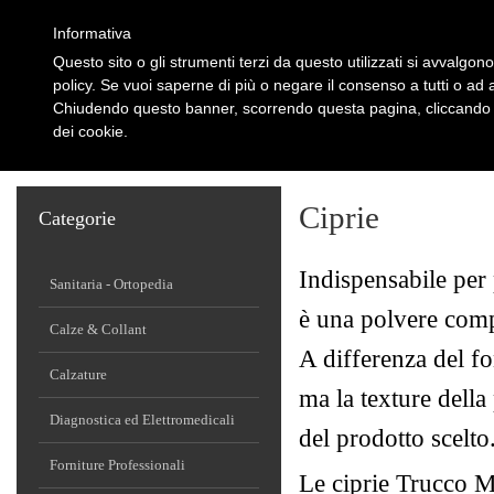
Informativa
Questo sito o gli strumenti terzi da questo utilizzati si avvalgono
policy. Se vuoi saperne di più o negare il consenso a tutti o ad 
Chiudendo questo banner, scorrendo questa pagina, cliccando s
dei cookie.
HOME
CHI SIAMO
PARTNERS
AREA CLIENTI
OFFERTE
CON
Ciprie
Categorie
Indispensabile per p
Sanitaria - Ortopedia
è una polvere comp
Calze & Collant
A differenza del fo
Calzature
ma la texture della
Diagnostica ed Elettromedicali
del prodotto scelto
Forniture Professionali
Le ciprie Trucco M