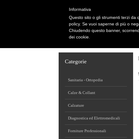
Informativa
Questo sito o gli strumenti terzi da q
policy. Se vuoi saperne di più o neg
Chiudendo questo banner, scorrendo
dei cookie.
HOME
CHI SIAMO
PARTNERS
AREA
Categorie
Sanitaria - Ortopedia
Calze & Collant
Calzature
Diagnostica ed Elettromedicali
Forniture Professionali