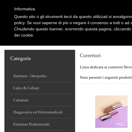
Informativa
Questo sito o gli strumenti terzi da questo utilizzati si avvalgono
policy. Se vuoi saperne di più o negare il consenso a tutti o ad 
Chiudendo questo banner, scorrendo questa pagina, cliccando s
dei cookie.
HOME
CHI SIAMO
PARTNERS
AREA CLIENTI
OFFERTE
CON
Correttori
Categorie
Linea dedicata ai correttori Nev
Sanitaria - Ortopedia
Sono presenti i seguenti prodotti
Calze & Collant
Calzature
Diagnostica ed Elettromedicali
Forniture Professionali