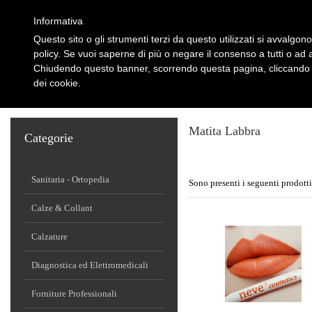
Informativa
Questo sito o gli strumenti terzi da questo utilizzati si avvalgono
policy. Se vuoi saperne di più o negare il consenso a tutti o ad 
Chiudendo questo banner, scorrendo questa pagina, cliccando s
dei cookie.
HOME
CHI SIAMO
PARTNERS
AREA CLIENTI
OFFERTE
CON
Matita Labbra
Categorie
Sanitaria - Ortopedia
Sono presenti i seguenti prodotti
Calze & Collant
Calzature
Diagnostica ed Elettromedicali
Forniture Professionali