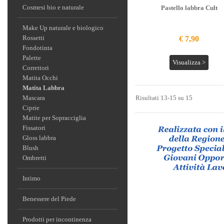
Cosmesi bio e naturale
Pastello labbra Cult
Make Up naturale e biologico
Rossetti
€ 7,90
Fondotinta
Palette
Visualizza >
Correttori
Matita Occhi
Matita Labbra
Mascara
Risultati 13-15 su 15
Ciprie
Matite per Sopracciglia
Fissatori
Gloss labbra
Blush
Ombretti
Intimo
Benessere del Piede
Prodotti per incontinenza